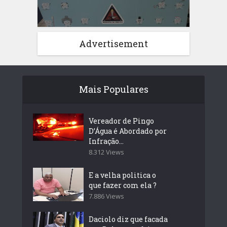
Advertisement
Mais Populares
Vereador de Pingo
D’Água é Abordado por
Infração...
8.312 Views
E a velha politica o
que fazer com ela ?
7.886 Views
Daciolo diz que facada