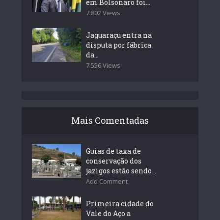
em Bolsonaro foi...
7.802 Views
Jaguaraçu entra na
disputa por fábrica
da...
7.556 Views
Mais Comentadas
Guias de taxa de
conservação dos
jazigos estão sendo...
Add Comment
Primeira cidade do
Vale do Aço a