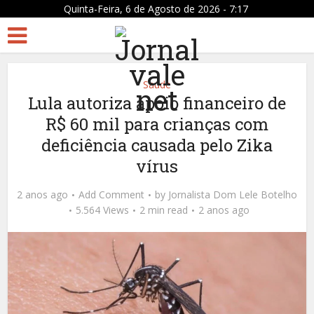
Quinta-Feira, 6 de Agosto de 2026 - 7:17
Saúde
Lula autoriza apoio financeiro de
R$ 60 mil para crianças com
deficiência causada pelo Zika
vírus
2 anos ago
Add Comment
by
Jornalista Dom Lele Botelho
5.564 Views
2 min read
2 anos ago