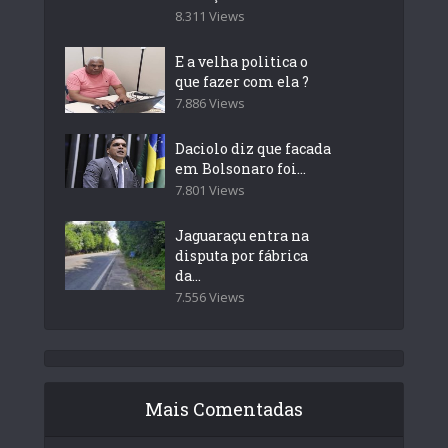
8.311 Views
E a velha politica o
que fazer com ela ?
7.886 Views
Daciolo diz que facada
em Bolsonaro foi...
7.801 Views
Jaguaraçu entra na
disputa por fábrica
da...
7.556 Views
Mais Comentadas