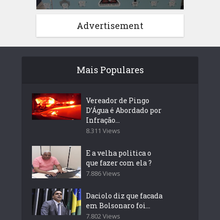
Advertisement
Mais Populares
Vereador de Pingo
D’Água é Abordado por
Infração...
8.311 Views
E a velha politica o
que fazer com ela ?
7.886 Views
Daciolo diz que facada
em Bolsonaro foi...
7.802 Views