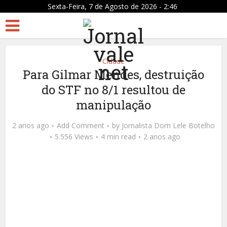
Sexta-Feira, 7 de Agosto de 2026 - 2:46
Cidade
Para Gilmar Mendes, destruição
do STF no 8/1 resultou de
manipulação
2 anos ago
Add Comment
by
Jornalista Dom Lele Botelho
5.556 Views
4 min read
2 anos ago