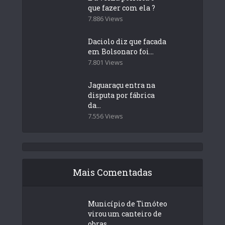
que fazer com ela ?
7.886 Views
Daciolo diz que facada
em Bolsonaro foi...
7.801 Views
Jaguaraçu entra na
disputa por fábrica
da...
7.556 Views
Mais Comentadas
Município de Timóteo
virou um canteiro de
obras