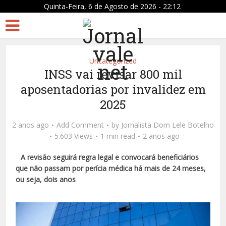
Quinta-Feira, 6 de Agosto de 2026 - 22:12
Uncategorized
INSS vai revisar 800 mil
aposentadorias por invalidez em
2025
2 anos ago
Add Comment
by
Jornalista Dom Lele Botelho
5.603 Views
1 min read
2 anos ago
A revisão seguirá regra legal e convocará beneficiários
que não passam por perícia médica há mais de 24 meses,
ou seja, dois anos