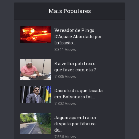
Mais Populares
Vereador de Pingo
D’Água é Abordado por
Infração...
8.311 Views
E a velha politica o
que fazer com ela ?
7.886 Views
Daciolo diz que facada
em Bolsonaro foi...
7.802 Views
Jaguaraçu entra na
disputa por fábrica
da...
7.556 Views