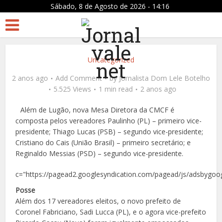
Sábado, 8 de Agosto de 2026 - 14:16
Uncategorized
2 anos ago
Add Comment
by
Jornalista Dom Lele Botelho
5.525 Views
1 min read
2 anos ago
Além de Lugão, nova Mesa Diretora da CMCF é
composta pelos vereadores Paulinho (PL) – primeiro vice-
presidente; Thiago Lucas (PSB) – segundo vice-presidente;
Cristiano do Cais (União Brasil) – primeiro secretário; e
Reginaldo Messias (PSD) – segundo vice-presidente.
c="https://pagead2.googlesyndication.com/pagead/js/adsbygoog
Posse
Além dos 17 vereadores eleitos, o novo prefeito de
Coronel Fabriciano, Sadi Lucca (PL), e o agora vice-prefeito