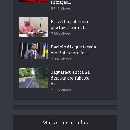
Infração...
8.312 Views
E a velha politica o
que fazer com ela ?
7.886 Views
Daciolo diz que facada
em Bolsonaro foi...
7.802 Views
Jaguaraçu entra na
disputa por fábrica
da...
7.556 Views
Mais Comentadas