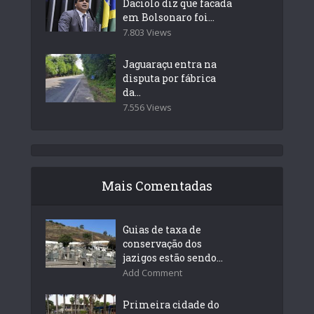
Daciolo diz que facada
em Bolsonaro foi...
7.803 Views
Jaguaraçu entra na
disputa por fábrica
da...
7.556 Views
Mais Comentadas
Guias de taxa de
conservação dos
jazigos estão sendo...
Add Comment
Primeira cidade do