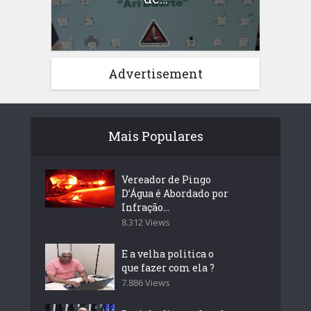
Advertisement
Mais Populares
Vereador de Pingo
D’Água é Abordado por
Infração...
8.312 Views
E a velha politica o
que fazer com ela ?
7.886 Views