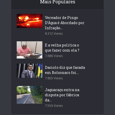
Mais Populares
Vereador de Pingo
D’Água é Abordado por
Infração...
8.312 Views
E a velha politica o
que fazer com ela ?
7.886 Views
Daciolo diz que facada
em Bolsonaro foi...
7.803 Views
Jaguaraçu entra na
disputa por fábrica
da...
7.556 Views