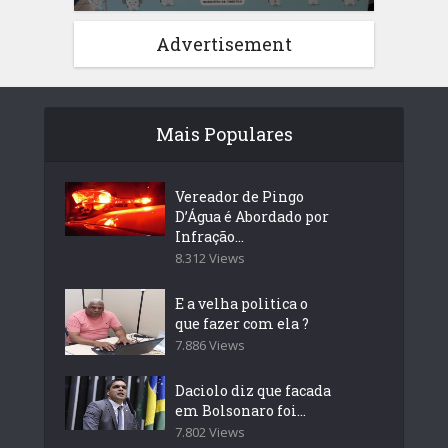
Advertisement
Mais Populares
Vereador de Pingo
D’Água é Abordado por
Infração...
8.312 Views
E a velha politica o
que fazer com ela ?
7.886 Views
Daciolo diz que facada
em Bolsonaro foi...
7.802 Views