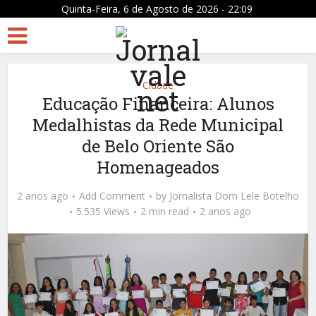
Quinta-Feira, 6 de Agosto de 2026 - 22:09
Cidade
Educação Financeira: Alunos
Medalhistas da Rede Municipal
de Belo Oriente São
Homenageados
2 anos ago
Add Comment
by
Jornalista Dom Lele Botelho
5.535 Views
2 min read
2 anos ago