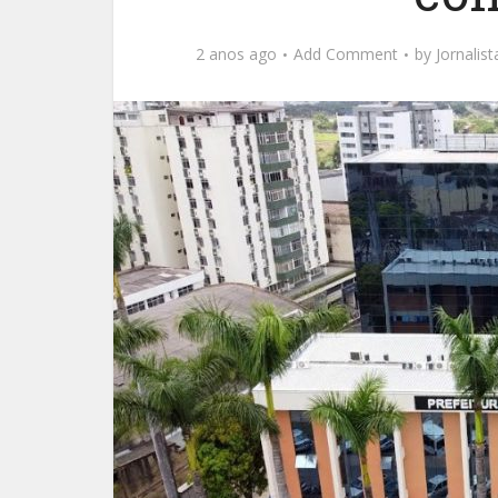
2 anos ago
Add Comment
by
Jornalis