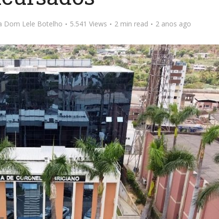
ta Dom Lele Botelho
5.541 Views
2 min read
2 anos ago