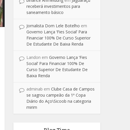
binance Anmeldung
em
Jaguaraçu
receberá investimentos para
saneamento básico
Jornalista Dom Lele Botelho
em
Governo Lança ‘Fies Social’ Para
Financiar 100% De Curso Superior
De Estudante De Baixa Renda
Landon
em
Governo Lança ‘Fies
Social’ Para Financiar 100% De
Curso Superior De Estudante De
Baixa Renda
adminab
em
Clube Casa de Campos
se sagrou campeão da 1ª Copa
Diário do Aço\Sicoob na categoria
mirim