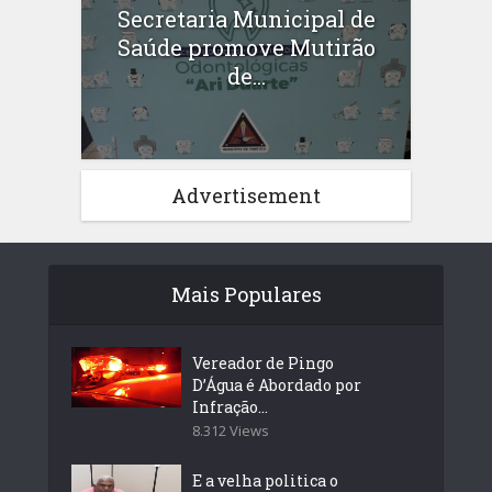
Secretaria Municipal de
Saúde promove Mutirão
de...
Advertisement
Mais Populares
Vereador de Pingo
D’Água é Abordado por
Infração...
8.312 Views
E a velha politica o