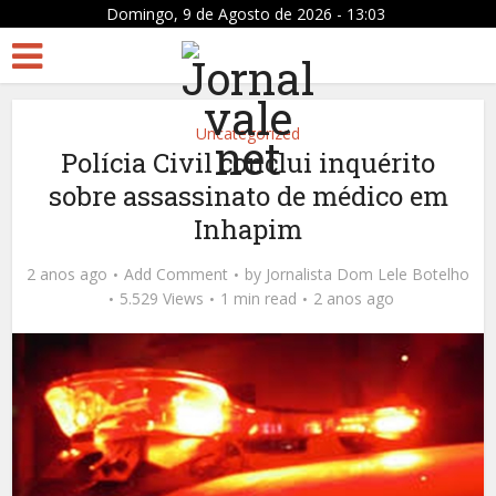
Domingo, 9 de Agosto de 2026 - 13:03
Uncategorized
Polícia Civil conclui inquérito
sobre assassinato de médico em
Inhapim
2 anos ago
Add Comment
by
Jornalista Dom Lele Botelho
5.529 Views
1 min read
2 anos ago