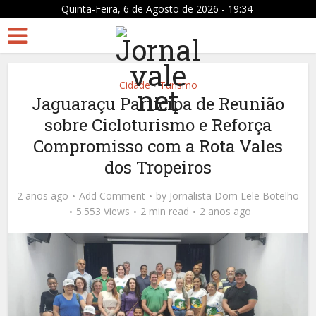
Quinta-Feira, 6 de Agosto de 2026 - 19:34
Cidade
Turismo
•
Jaguaraçu Participa de Reunião
sobre Cicloturismo e Reforça
Compromisso com a Rota Vales
dos Tropeiros
2 anos ago
Add Comment
by
Jornalista Dom Lele Botelho
5.553 Views
2 min read
2 anos ago