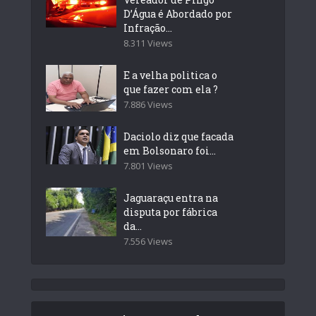
D’Água é Abordado por
Infração...
8.311 Views
E a velha politica o
que fazer com ela ?
7.886 Views
Daciolo diz que facada
em Bolsonaro foi...
7.801 Views
Jaguaraçu entra na
disputa por fábrica
da...
7.556 Views