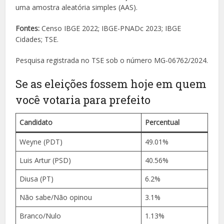
uma amostra aleatória simples (AAS).
Fontes:
Censo IBGE 2022; IBGE-PNADc 2023; IBGE
Cidades; TSE.
Pesquisa registrada no TSE sob o número MG-06762/2024.
Se as eleições fossem hoje em quem
você votaria para prefeito
Candidato
Percentual
Weyne (PDT)
49.01%
Luis Artur (PSD)
40.56%
Diusa (PT)
6.2%
Não sabe/Não opinou
3.1%
Branco/Nulo
1.13%