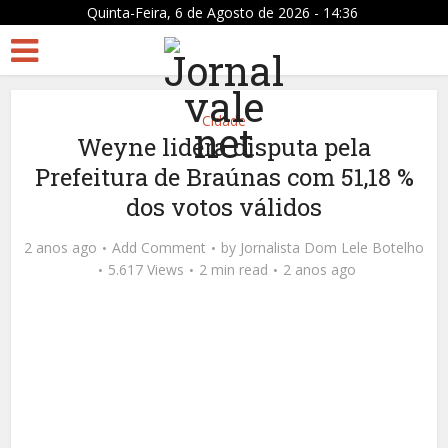
Quinta-Feira, 6 de Agosto de 2026 - 14:36
Cidade
Weyne lidera disputa pela
Prefeitura de Braúnas com 51,18 %
dos votos válidos
2 anos ago
Add Comment
by
Jornalista Dom Lele Botelho
5.617 Views
2 min read
2 anos ago