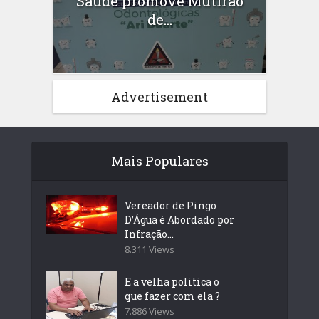
Saúde promove Mutirão
de...
Advertisement
Mais Populares
Vereador de Pingo
D’Água é Abordado por
Infração...
8.311 Views
E a velha politica o
que fazer com ela ?
7.886 Views