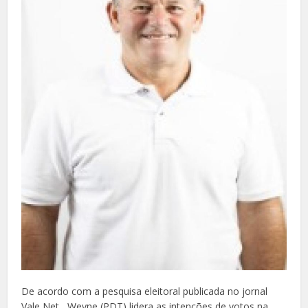
De acordo com a pesquisa eleitoral publicada no jornal
Vale Net , Weyne (PDT) lidera as intenções de votos na