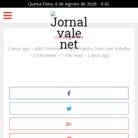
Quinta-Feira, 6 de Agosto de 2026 - 9:42
Uncategorized
2 anos ago
Add Comment
by
Jornalista Dom Lele Botelho
5.534 Views
1 min read
2 anos ago