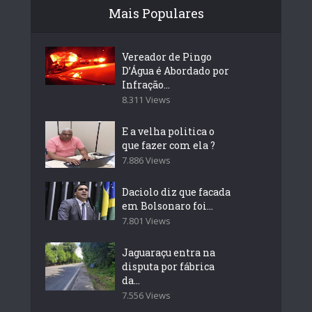
Mais Populares
Vereador de Pingo
D’Água é Abordado por
Infração...
8.311 Views
E a velha politica o
que fazer com ela ?
7.886 Views
Daciolo diz que facada
em Bolsonaro foi...
7.801 Views
Jaguaraçu entra na
disputa por fábrica
da...
7.556 Views