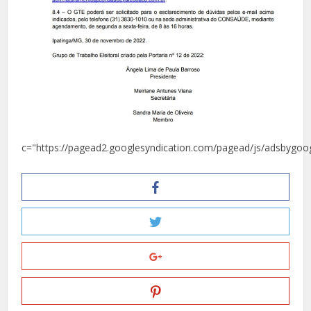
c="https://pagead2.googlesyndication.com/pagead/js/adsbygoog