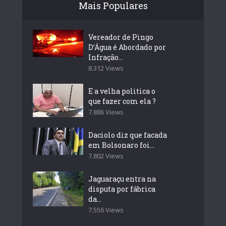
Mais Populares
Vereador de Pingo
D’Água é Abordado por
Infração...
8.312 Views
E a velha politica o
que fazer com ela ?
7.886 Views
Daciolo diz que facada
em Bolsonaro foi...
7.802 Views
Jaguaraçu entra na
disputa por fábrica
da...
7.556 Views