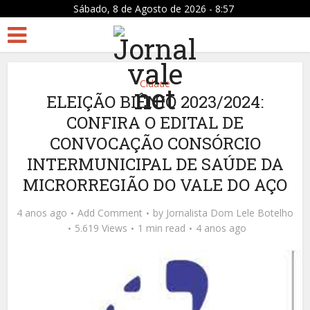
Sábado, 8 de Agosto de 2026 - 8:57
Cidade
ELEIÇÃO BIÊNIO 2023/2024:
CONFIRA O EDITAL DE
CONVOCAÇÃO CONSÓRCIO
INTERMUNICIPAL DE SAÚDE DA
MICRORREGIÃO DO VALE DO AÇO
4 anos ago
Add Comment
by
Jornalista Dom Lele Botelho
5.619 Views
1 min read
4 anos ago