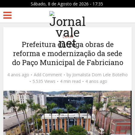
Sábado, 8 de Agosto de 2026 - 17:35
Local
Prefeitura entrega obras de
reforma e modernização da sede
do Paço Municipal de Fabriciano
4 anos ago
Add Comment
by
Jornalista Dom Lele Botelho
5.535 Views
4 min read
4 anos ago