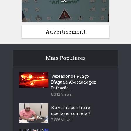
Advertisement
Mais Populares
Vereador de Pingo
D’Água é Abordado por
Infração...
8.312 Views
E a velha politica o
que fazer com ela ?
7.886 Views