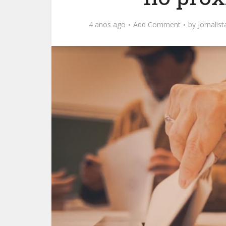
4 anos ago
Add Comment
by
Jornalis