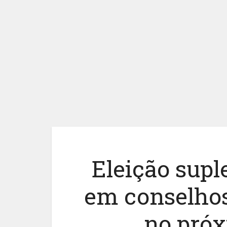
Eleição sup
em conselhos
no pró