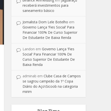
binance Anmeldung
em
Jaguaraçu
receberá investimentos para
saneamento básico
Jornalista Dom Lele Botelho
em
Governo Lança ‘Fies Social’ Para
Financiar 100% De Curso Superior
De Estudante De Baixa Renda
Landon
em
Governo Lança ‘Fies
Social’ Para Financiar 100% De
Curso Superior De Estudante De
Baixa Renda
adminab
em
Clube Casa de Campos
se sagrou campeão da 1ª Copa
Diário do Aço\Sicoob na categoria
mirim