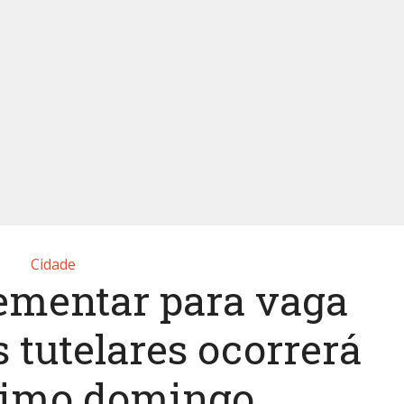
Cidade
lementar para vaga
 tutelares ocorrerá
ximo domingo