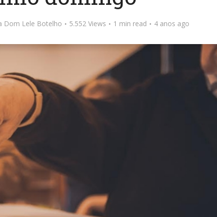
ta Dom Lele Botelho
5.552 Views
1 min read
4 anos ago