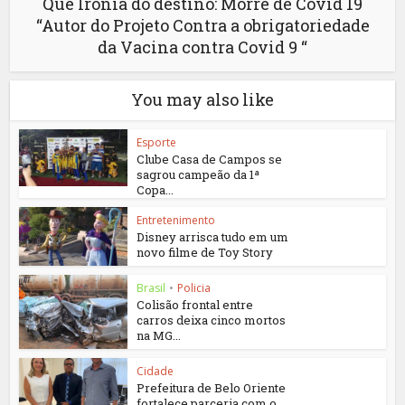
Que Ironia do destino: Morre de Covid 19
“Autor do Projeto Contra a obrigatoriedade
da Vacina contra Covid 9 “
You may also like
Esporte
Clube Casa de Campos se
sagrou campeão da 1ª
Copa...
Entretenimento
Disney arrisca tudo em um
novo filme de Toy Story
Brasil
•
Policia
Colisão frontal entre
carros deixa cinco mortos
na MG...
Cidade
Prefeitura de Belo Oriente
fortalece parceria com o...