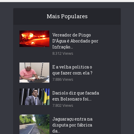
Mais Populares
Vereador de Pingo
D’Água é Abordado por
Infração...
8.312 Views
E a velha politica o
que fazer com ela ?
7.886 Views
Daciolo diz que facada
em Bolsonaro foi...
7.802 Views
Jaguaraçu entra na
disputa por fábrica
da...