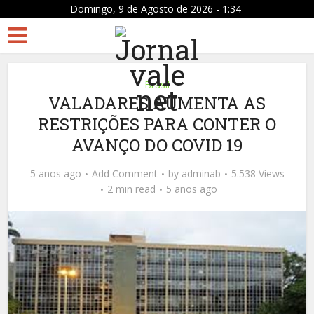
Domingo, 9 de Agosto de 2026 - 1:34
Brasil
VALADARES AUMENTA AS
RESTRIÇÕES PARA CONTER O
AVANÇO DO COVID 19
5 anos ago
Add Comment
by
adminab
5.538 Views
2 min read
5 anos ago