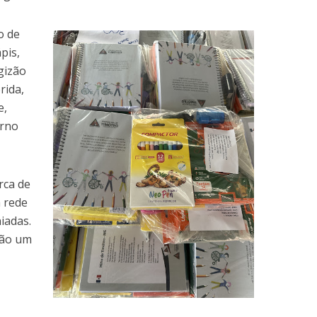
o de
pis,
 gizão
rida,
e,
erno
rca de
a rede
iadas.
rão um