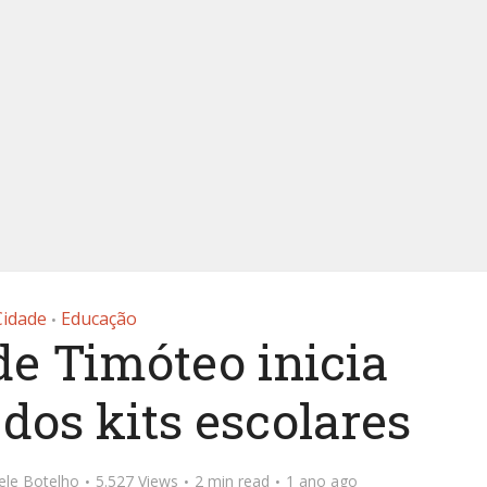
Cidade
Educação
•
de Timóteo inicia
 dos kits escolares
ele Botelho
5.527 Views
2 min read
1 ano ago