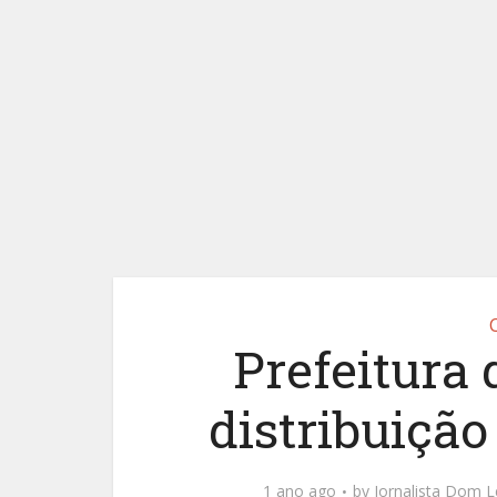
Prefeitura 
distribuição
1 ano ago
by
Jornalista Dom L