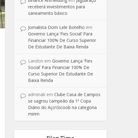
binance Anmeldung
em
Jaguaraçu
receberá investimentos para
saneamento básico
Jornalista Dom Lele Botelho
em
Governo Lança ‘Fies Social’ Para
Financiar 100% De Curso Superior
De Estudante De Baixa Renda
Landon
em
Governo Lança ‘Fies
Social’ Para Financiar 100% De
Curso Superior De Estudante De
Baixa Renda
adminab
em
Clube Casa de Campos
se sagrou campeão da 1ª Copa
Diário do Aço\Sicoob na categoria
mirim