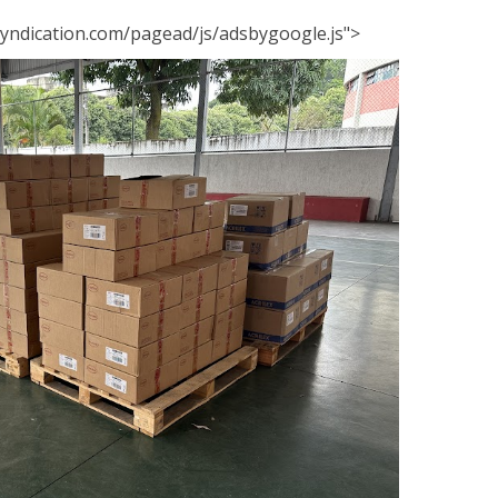
yndication.com/pagead/js/adsbygoogle.js">