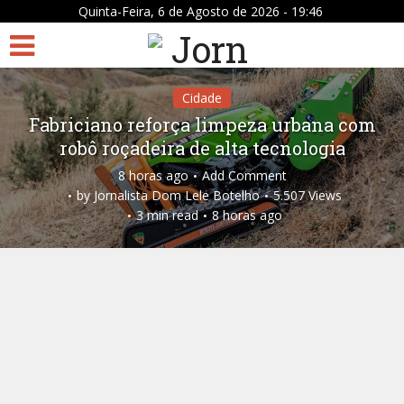
Quinta-Feira, 6 de Agosto de 2026 - 19:46
Cidade
Fabriciano reforça limpeza urbana com
robô roçadeira de alta tecnologia
8 horas ago
Add Comment
by
Jornalista Dom Lele Botelho
5.507 Views
3 min read
8 horas ago