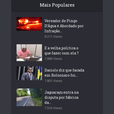
Mais Populares
Vereador de Pingo
D’Água é Abordado por
Infração...
8.311 Views
E a velha politica o
que fazer com ela ?
7.886 Views
Daciolo diz que facada
em Bolsonaro foi...
7.801 Views
Jaguaraçu entra na
disputa por fábrica
da...
7.556 Views