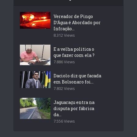
Vereador de Pingo
D’Água é Abordado por
Infração...
8.312 Views
E a velha politica o
que fazer com ela ?
7.886 Views
Daciolo diz que facada
em Bolsonaro foi...
7.802 Views
Jaguaraçu entra na
disputa por fábrica
da...
7.556 Views